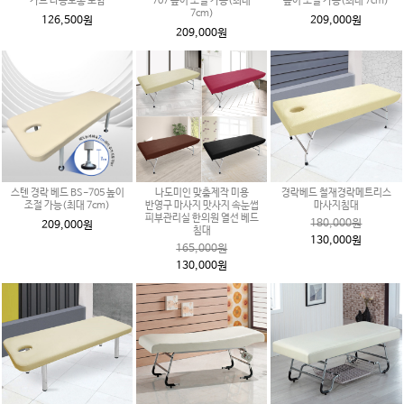
가드 다용도통 포함
707 높이 조절 가능(최대
높이 조절 가능(최대 7cm)
7cm)
126,500원
209,000원
209,000원
스텐 경락 베드 BS-705 높이
나도미인 맞춤제작 미용
경락베드 철재경락메트리스
조절 가능(최대 7cm)
반영구 마사지 맛사지 속눈썹
마사지침대
피부관리실 한의원 열선 베드
180,000원
209,000원
침대
130,000원
165,000원
130,000원