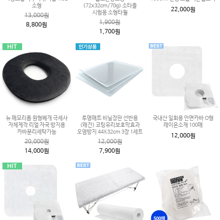
소형
(72x32cm/70g) 소타올
22,000원
시험용 소형타월
13,000원
1,900원
8,800원
1,700원
뉴 메모리폼 원형베개 극세사
투명매트 비닐장판 선반용
국내산 일회용 안면카바 O형
자체제작 리얼 자국 방지용
(왜건) 코팅유리보호막효과
레이온소재 100매
카바분리세탁가능
오염방지 44X32cm 3장 1세트
12,000원
20,000원
12,000원
14,000원
7,900원