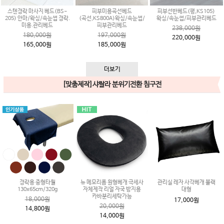
스텐경락 마사지 베드(BS-
피부미용곡선베드
피부선반베드(평,KS105)
205) 안마/왁싱/속눈썹 경락.
(곡선,KS800A)왁싱/속눈썹/
왁싱/속눈썹/피부관리베드
미용.관리베드
피부관리베드
238,000원
180,000원
197,000원
220,000원
165,000원
185,000원
더보기
[맞춤제작]샤랄라 분위기전환 침구전
경락용 중형타월
뉴 메모리폼 원형베개 극세사
관리실 레자 사각베개 블랙
130x65cm/320g
자체제작 리얼 자국 방지용
대형
카바분리세탁가능
18,000원
17,000원
20,000원
14,800원
14,000원