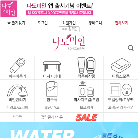
★ 즐겨찾기
로그인
회원가입
장바구니
전체보기
3,000원 적립
온장고/스티머
웨곤/카트
보조의자
고객/관리사가운
석고팩
경락괄사/스톤