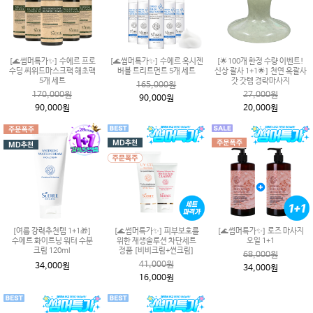
[🌊썸머특가✨] 수에르 프로
[🌊썸머특가✨] 수에르 옥시젠
[🌟100개 한정 수량 이벤트!
수딩 씨위드마스크팩 해초팩
버블 트리트먼트 5개 세트
신상 괄사 1+1🌟] 천연 옥괄사
5개 세트
갓 갓템 경락마사지
165,000원
170,000원
27,000원
90,000원
90,000원
20,000원
[여름 강력추천템 1+1🎁]
[🌊썸머특가✨] 피부보호를
[🌊썸머특가✨] 로즈 마사지
수에르 화이트닝 워터 수분
위한 재생솔루션 차단세트
오일 1+1
크림 120ml
정품 [비비크림+썬크림]
68,000원
41,000원
34,000원
34,000원
16,000원