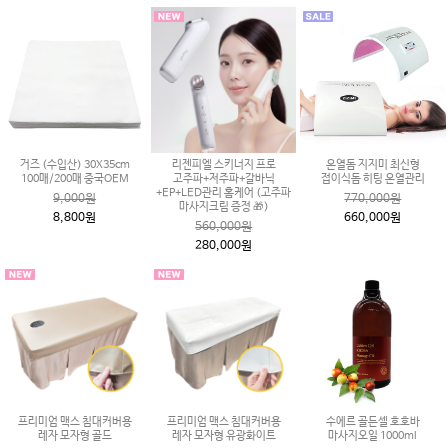
거즈 (수입산) 30X35cm
리젠피엘 스키너지 프로
온열돔 지지미 최신형
100매/200매 중국OEM
고주파+저주파+갈바닉
접이식돔 히팅 온열관리
+EP+LED관리 홈케어 (고주파
9,000원
770,000원
마사지크림 증정 🎁)
8,800원
660,000원
560,000원
280,000원
프리미엄 맥스 침대커버용
프리미엄 맥스 침대커버용
수에르 골든셀 호호바
레자 모자형 골드
레자 모자형 유광화이트
마사지오일 1000ml