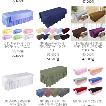
39,600원
47,000원
굿베딩 미용베드커버 피부/
하이원침구 미용베드커버
나도미인 맞춤제작 하이원
경락카바 (TC원단 모음)
피부/경락카바 (순면 원단
마사지 침대 피부 미용 베드
모음)
커버 침구류
40,700원
55,000원
50,000원
39,600원
51,500원
47,000원
굿베딩 피부/경락침대카바
하이원침구 미용베드커버
침대커버용 레자 전신/상반신
화이트(엠보싱)
피부/경락카바 (멜란지 원단