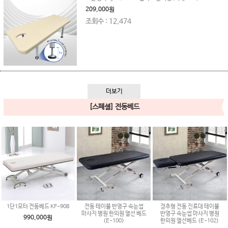
209,000원
조회수 : 12,474
더보기
[스페셜] 전동베드
1단1모터 전동베드 KF-908
전동 테이블 반영구 속눈썹
경추형 전동 진료대 테이블
마사지 병원 한의원 열선 베드
반영구 속눈썹 마사지 병원
990,000원
(E-100)
한의원 열선베드 (E-102)