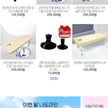
3단 왜건 601B 그레이 서랍 및
스텐 피부 미용 평베드 BS-70
스텐 피부 곡선 베드 BS-706
가드 다용도통 포함
7 높이 조절 가능(최대 7cm)
높이 조절 가능(최대 7cm)
126,500원
209,000원
209,000원
스텐 경락 베드 BS-705 높이
[메가슈퍼세일] 스톤마사지
경락베드 철재경락메트리스 마
조절 가능(최대 7cm)
(돌) 스톤테라피 고급 -손잡이
사지침대
209,000원
(소/대)-
130,000원
15,000원
수입산 거즈 세일