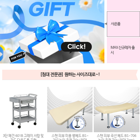
사은품
MAX 신규레자 출
시
[침대 전문관] 원하는 사이즈대로~!
3단 왜건 601B 그레이 서랍 및
스텐 피부 미용 평베드 BS-
스텐 피부 곡선 베드 BS-706