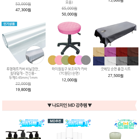
15,000원
모음)
53,000원
65,000원
47,300원
50,000원
투명매트커버 비닐장판_
하이원침구 보조의자 카바
굿베딩 순면 홑겹 시트
침대덮개- 전신용-
(TC원단/순면)
27,500원
두께0.45mm/1mm
12,000원
22,000원
19,800원
▼ 나도미인 MD 강추템 ▼