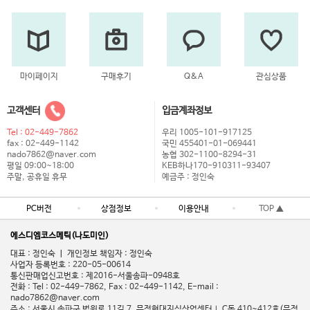
마이페이지
구매후기
Q&A
관심상품
고객센터
입금계좌정보
Tel : 02-449-7862
우리 1005-101-917125
fax : 02-449-1142
국민 455401-01-069441
nado7862@naver.com
농협 302-1100-8294-31
평일 09:00~18:00
KEB하나170-910311-93407
주말, 공휴일 휴무
예금주 : 정인숙
PC버전
상점정보
이용안내
TOP ▲
에스디엠코스메틱(나도미인)
대표 : 정인숙 ㅣ 개인정보 책임자 : 정인숙
사업자 등록번호 : 220-05-00614
통신판매업신고번호 : 제2016-서울송파-0948호
전화 : Tel : 02-449-7862, Fax : 02-449-1142, E-mail :
nado7862@naver.com
주소 : 서울시 송파구 법원로 11길 7, 문정현대지식산업센터Ⅰ C동 410~412호(문정