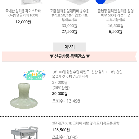
국내산 일회용 페이스카바
고급 일회용 침대커버 방수용
클렌징 밀리언 일회용 원형
O+형 얼굴커버 100매
부직포 50장 롤타입 화이트
해면 500매 가성비 굿
부직포시트
피부미용재료
12,000원
33,000원
16,500원
27,500원
6,500원
더보기
▼ 신규상품 득템찬스 ▼
[🌟100개 한정 수량 이벤트! 신상 괄사 1+1🌟] 천연
옥괄사 갓 갓템 경락마사지
27,000원
(26%할인)
20,000원
조회수 : 13,498
3단 왜건 601B 그레이 서랍 및 가드 다용도통 포함
126,500원
조회수 : 3,095