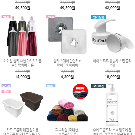
72,000원
72,000원
49,000원
49,500원
49,500원
42,000원
하이원 실키 샤인 마사지가운
실키 스퀘어 안면커버
아이스 톡톡 상승체 스킨 쿨러
슬림 탑치마 가운
마이크로화이버
2개
17,000원
7,000원
19,800원
14,000원
4,200원
18,000원
카트 트롤리 왜건 걸이용
피부타월(국내산)
수에르 울트라 소닉 알로에 겔
다용도통 바구니 휴지통 1.5L
습포온장고용
1000ml 진정 보습 이온겔효과