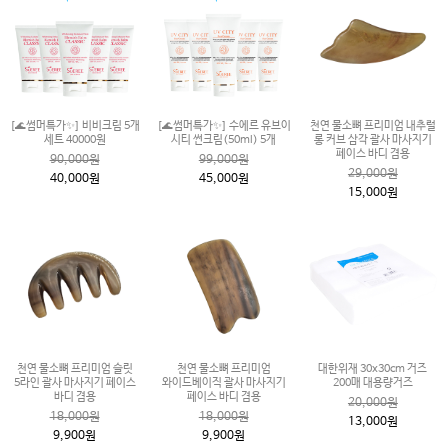
[🌊썸머특가✨] 비비크림 5개
[🌊썸머특가✨] 수에르 유브이
천연 물소뼈 프리미엄 내추럴
세트 40000원
시티 썬크림(50ml) 5개
롱 커브 삼각 괄사 마사지기
페이스 바디 겸용
90,000원
99,000원
29,000원
40,000원
45,000원
15,000원
천연 물소뼈 프리미엄 슬릿
천연 물소뼈 프리미엄
대한위재 30x30cm 거즈
5라인 괄사 마사지기 페이스
와이드베이직 괄사 마사지기
200매 대용량거즈
바디 겸용
페이스 바디 겸용
20,000원
18,000원
18,000원
13,000원
9,900원
9,900원