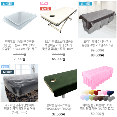
투명매트 비닐장판 선반용
나도미인 골드스타 고급형
프리미엄 방수 레자 커버
(왜건) 코팅유리보호막효과
투명비닐 커버 마감처리
유광펄코팅 고객만족도 1위
오염방지 44X32cm 3장 1세트
맞춤형 국내산(두께-1mm)
99,000원
12,000원
70,000원
88,000원
7,900원
66,000원
나도미인 맞춤재단형 피부
경락용 침대시트타월
하이원침구 미용베드 커버
미용 마사지 침대 비닐 커버
(190x120cm/1000g)
피부 경락 카바 (TC원단 모음)
(두께_1mm)
50,000원
32,500원