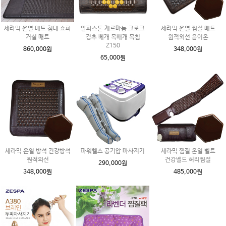
세라믹 온열 매트 침대 쇼파
알파스톤 게르마늄 크로크
세라믹 온열 찜질 매트
거실 매트
경추 베개 목배개 목침
원적외선 음이온
Z150
860,000원
348,000원
65,000원
세라믹 온열 방석 건강방석
파워헬스 공기압 마사지기
세라믹 찜질 온열 벨트
원적외선
건강벨드 허리찜질
290,000원
348,000원
485,000원