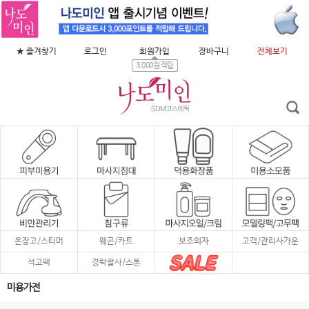
★ 즐겨찾기
로그인
회원가입
장바구니
전체보기
3,000원 적립
온장고/스티머
웨곤/카트
보조의자
고객/관리사가운
석고팩
경락괄사/스톤
미용가전