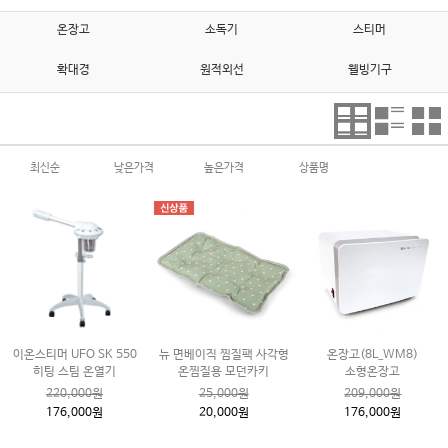
온장고
소독기
스티머
확대경
원적외선
웰빙기구
최신순
낮은가격
높은가격
상품명
이온스티머 UFO SK 550
뉴 면베이직 찜질팩 사각형
온장고(8L_WM8)
히팅 스팀 온열기
온찜질용 모던카키
소형온장고
220,000원
25,000원
209,000원
176,000원
20,000원
176,000원