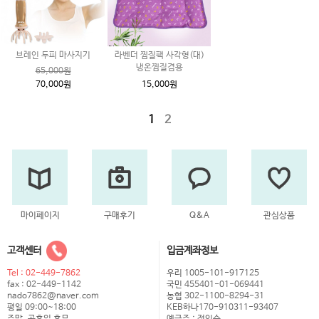
브레인 두피 마사지기
라벤더 찜질팩 사각형(대)
냉온찜질겸용
65,000원
70,000원
15,000원
1
2
마이페이지
구매후기
Q&A
관심상품
고객센터
입금계좌정보
Tel : 02-449-7862
우리 1005-101-917125
fax : 02-449-1142
국민 455401-01-069441
nado7862@naver.com
농협 302-1100-8294-31
평일 09:00~18:00
KEB하나170-910311-93407
주말, 공휴일 휴무
예금주 : 정인숙