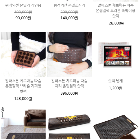
원적외선 온열기 개인용
원적외선 온열조사기
알파스톤 게르마늄 따숨
온찜질팩 브라운 똑딱이형
108,000원
200,000원
핫팩
90,000원
140,000원
128,000원
알파스톤 게르마늄 따숨
알파스톤 게르마늄 따숨
핫팩 낱개
온찜질팩 브라운 지퍼형
허리 온찜질팩 핫팩
1,200원
핫팩
396,000원
128,000원