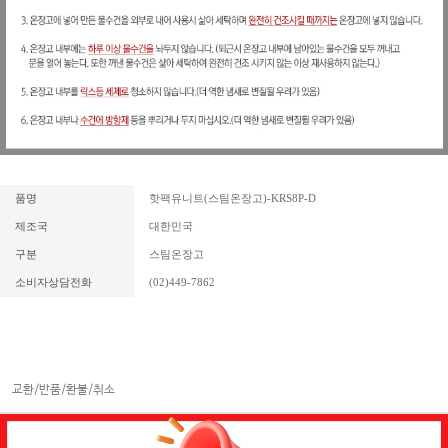
품명
핫팩유니트(스팀온장고)-KRS8P-D
제조국
대한민국
구분
스팀온장고
소비자상담전화
(02)449-7862
교환/반품/환불/취소