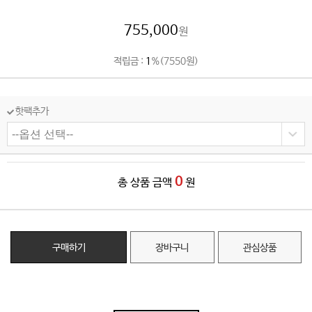
755,000
원
적립금 :
1
%(7550원)
핫팩추가
0
총 상품 금액
원
구매하기
장바구니
관심상품