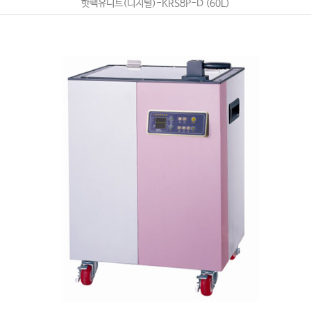
핫팩유니트(디지털)-KRS8P-D (60L)