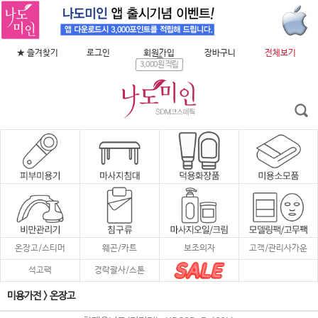
★ 즐겨찾기
로그인
회원가입
장바구니
전체보기
3,000원 적립
온장고/스티머
웨곤/카트
보조의자
고객/관리사가운
석고팩
경락괄사/스톤
미용가전
>
온장고