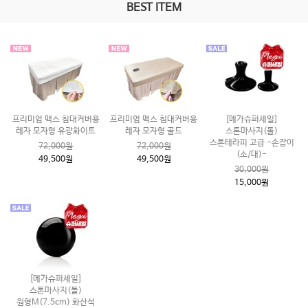
BEST ITEM
프리미엄 맥스 침대커버용
프리미엄 맥스 침대커버용
[메가슈퍼세일]
레자 모자형 유광화이트
레자 모자형 골드
스톤마사지(돌)
스톤테라피 고급 -손잡이
72,000원
72,000원
(소/대)-
49,500원
49,500원
30,000원
15,000원
[메가슈퍼세일]
스톤마사지(돌)
원형M(7.5cm) 화산석