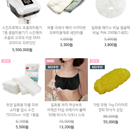
스킨프로맥스 초음파미용기
와플 극세사 헤어 사각터번
일회용 페이스 비닐 얼굴팩
7종 종합미용기기 스킨케어
피부미용재료 세안타올
비닐 커버 200매(1세트)
초음파 고주파 이온 EMS
4,000원
5,900원
크라이오 피부진단
3,300원
3,800원
5,500,000원
위생 일회용 타올 피부
일회용 브라 여성속옷
지방 모형 1kg 다이어트
소타올 업소 수건
어깨끈 타입 브래지어 블랙
경락 마사지 상담
75X35cm 10장 1묶음
50매 마사지 사우나 스파
89,000원
6,100원
15,500원
55,000원
5,500원
13,200원