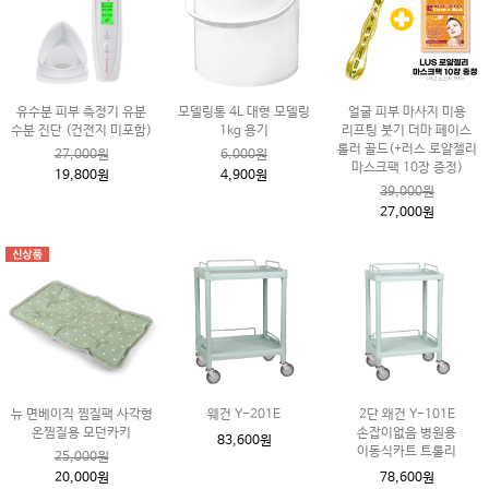
유수분 피부 측정기 유분
모델링통 4L 대형 모델링
얼굴 피부 마사지 미용
수분 진단 (건전지 미포함)
1kg 용기
리프팅 붓기 더마 페이스
롤러 골드(+러스 로얄젤리
27,000원
6,000원
마스크팩 10장 증정)
19,800원
4,900원
39,000원
27,000원
뉴 면베이직 찜질팩 사각형
웨건 Y-201E
2단 왜건 Y-101E
온찜질용 모던카키
손잡이없음 병원용
83,600원
이동식카트 트롤리
25,000원
20,000원
78,600원