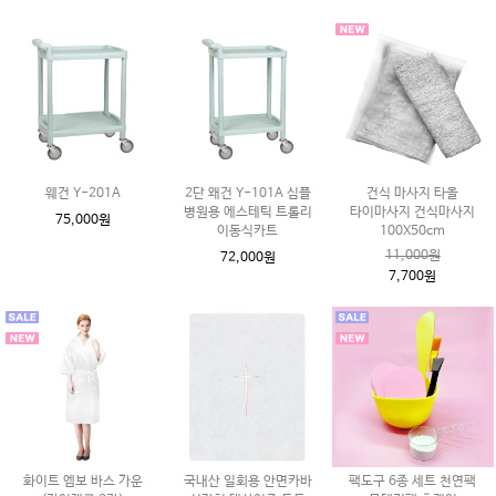
웨건 Y-201A
2단 왜건 Y-101A 심플
건식 마사지 타올
병원용 에스테틱 트롤리
타이마사지 건식마사지
75,000원
이동식카트
100X50cm
11,000원
72,000원
7,700원
화이트 엠보 바스 가운
국내산 일회용 안면카바
팩도구 6종 세트 천연팩