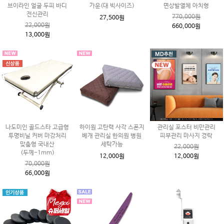
브이라인 얼굴 두피 바디
가운(대 빅사이즈)
면상발열체 아치형
전신관리
770,000원
27,500원
22,000원
660,000원
13,000원
나도미인 골드스타 고급형
하이원 고탄력 사각 스폰지
관리실 포스터 비만관리
투명비닐 커버 마감처리
베개 관리실 한의원 병원
피부관리 마사지 경락
맞춤형 국내산
세탁가능
22,000원
(두께-1mm)
12,000원
12,000원
70,000원
66,000원