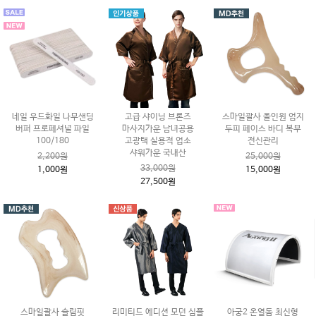
네일 우드화일 나무샌딩
고급 샤이닝 브론즈
스마일괄사 올인원 엄지
버퍼 프로페셔널 파일
마사지가운 남녀공용
두피 페이스 바디 복부
100/180
고광택 실용적 업소
전신관리
샤워가운 국내산
2,200원
25,000원
33,000원
1,000원
15,000원
27,500원
스마일괄사 슬림핏
리미티드 에디션 모던 심플
아궁2 온열돔 최신형