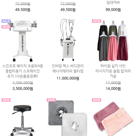
침대커버
72,000원
72,000원
49,500원
49,500원
99,000원
스킨프로 베이직 초음파4종
인비덤 맥스 바디관리
하이원 실키 샤인
종합미용기 스프레이건
에너지테라피 멀티컵
마사지가운 슬림 탑치마
추가 (사은품증정🎁)
가운
11,000,000원
4,400,000원
17,000원
3,500,000원
14,000원