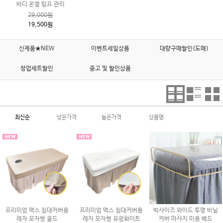
바디 온열 림프 관리
29,000원
19,500원
신제품★NEW
이벤트세일상품
대량구매할인(도매)
창업세트할인
중고 및 할인상품
최신순
낮은가격
높은가격
상품명
프리미엄 맥스 침대커버용
프리미엄 맥스 침대커버용
빅사이즈 와이드 투명 비닐
레자 모자형 골드
레자 모자형 유광화이트
커버 마사지 미용 배드