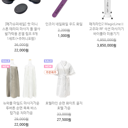
[메가슈퍼세일] 핫 미니
인조이 네일화일 우드 화일
매직라인2 MagicLineⅡ
스톤 테라피 마사지 돌 괄사
고주파 RF 석션 마사지기
2,200원
발가락용 온열 림프 8개
바이폴라 미용기기
1,000원
1세트(+주머니포함)
4,950,000원
36,000원
3,850,000원
22,000원
뉴와플 마일드 마사지가운
호텔라인 순면 화이트 골지
투버튼 순면 목욕 바스
호텔 가운
탑가운 치마가운
33,000원
29,000원
27,500원
22,000원