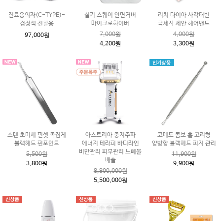
진료용의자(C-TYPE)-
실키 스퀘어 안면커버
리치 다이아 사각터번
검정색 진찰용
마이크로화이버
극세사 세안 헤어밴드
7,000원
4,000원
97,000원
4,200원
3,300원
스텐 초미세 핀셋 족집게
아스트리아 중저주파
코메도 콤보 홀 고리형
블랙헤드 핀포인트
에너지 테라피 바디라인
양방향 블랙헤드 피지 관리
비만관리 피부관리 노폐물
5,500원
11,900원
배출
3,800원
9,900원
8,800,000원
5,500,000원