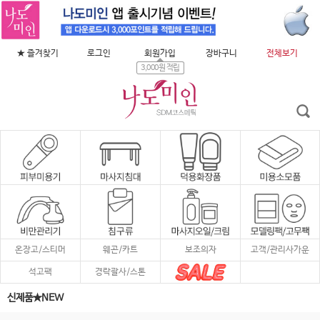
★ 즐겨찾기
로그인
회원가입
장바구니
전체보기
3,000원 적립
온장고/스티머
웨곤/카트
보조의자
고객/관리사가운
석고팩
경락괄사/스톤
신제품★NEW