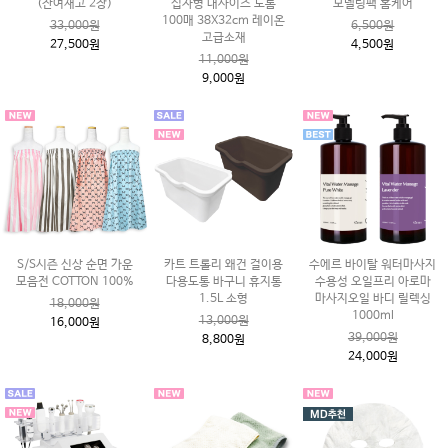
(잔여재고 2장)
십자형 대사이즈 도톰
모델링팩 홈케어
100매 38X32cm 레이온
33,000원
6,500원
고급소재
27,500원
4,500원
11,000원
9,000원
S/S시즌 신상 순면 가운
카트 트롤리 왜건 걸이용
수에르 바이탈 워터마사지
모음전 COTTON 100%
다용도통 바구니 휴지통
수용성 오일프리 아로마
1.5L 소형
마사지오일 바디 릴렉싱
18,000원
1000ml
13,000원
16,000원
39,000원
8,800원
24,000원