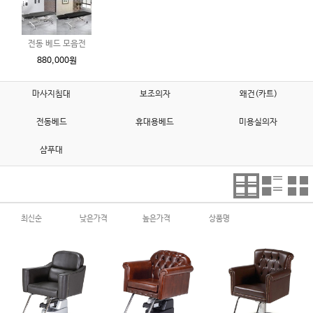
전동 베드 모음전
880,000원
마사지침대
보조의자
왜건(카트)
전동베드
휴대용베드
미용실의자
샴푸대
최신순
낮은가격
높은가격
상품명