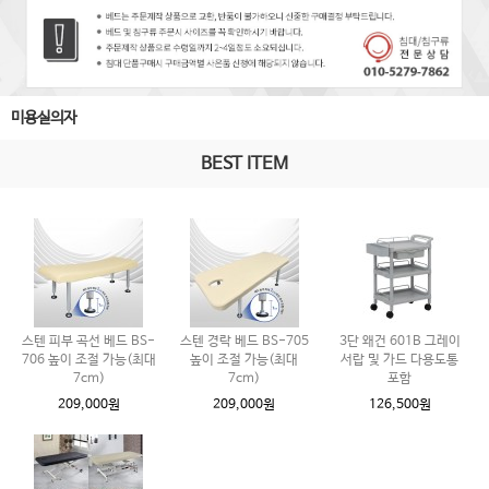
미용실의자
BEST ITEM
스텐 피부 곡선 베드 BS-
스텐 경락 베드 BS-705
3단 왜건 601B 그레이
706 높이 조절 가능(최대
높이 조절 가능(최대
서랍 및 가드 다용도통
7cm)
7cm)
포함
209,000원
209,000원
126,500원