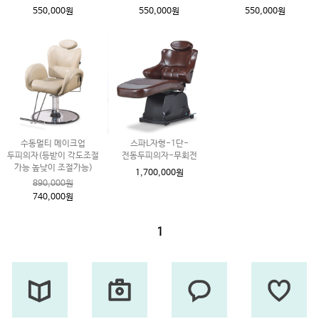
550,000원
550,000원
550,000원
수동멀티 메이크업
스파L자형-1단-
두피의자(등받이 각도조절
전동두피의자-무회전
가능 높낮이 조절가능)
1,700,000원
890,000원
740,000원
1