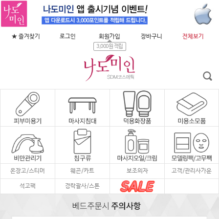
★ 즐겨찾기
로그인
회원가입
장바구니
전체보기
3,000원 적립
온장고/스티머
웨곤/카트
보조의자
고객/관리사가운
석고팩
경락괄사/스톤