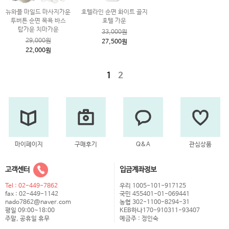
뉴와플 마일드 마사지가운
호텔라인 순면 화이트 골지
투버튼 순면 목욕 바스
호텔 가운
탑가운 치마가운
33,000원
29,000원
27,500원
22,000원
1
2
마이페이지
구매후기
Q&A
관심상품
고객센터
입금계좌정보
Tel : 02-449-7862
우리 1005-101-917125
fax : 02-449-1142
국민 455401-01-069441
nado7862@naver.com
농협 302-1100-8294-31
평일 09:00~18:00
KEB하나170-910311-93407
주말, 공휴일 휴무
예금주 : 정인숙