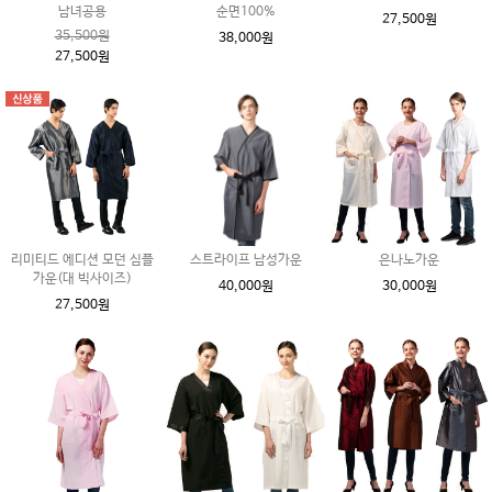
남녀공용
순면100%
27,500원
35,500원
38,000원
27,500원
리미티드 에디션 모던 심플
스트라이프 남성가운
은나노가운
가운(대 빅사이즈)
40,000원
30,000원
27,500원