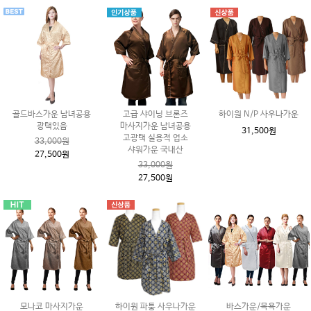
골드바스가운 남녀공용
고급 샤이닝 브론즈
하이원 N/P 사우나가운
광택있음
마사지가운 남녀공용
31,500원
고광택 실용적 업소
33,000원
샤워가운 국내산
27,500원
33,000원
27,500원
모나코 마사지가운
하이원 파퉁 사우나가운
바스가운/목욕가운