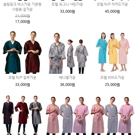
슬림핑크 바스가운 기본형
모델 포그니 샤틴가운
모델 N/P 자카드가운
시험용 겉가운
33,000원
45,000원
24,000원
17,000원
모델 N/P 칠부가운
애니멀가운
모델 비비드가운
33,000원
36,000원
25,000원