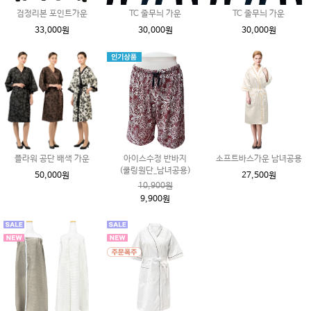
검정리본 포인트가운
TC 줄무늬 가운
TC 줄무늬 가운
33,000원
30,000원
30,000원
플라워 공단 배색 가운
아이스수정 반바지
소프트바스가운 남녀공용
(쿨링원단_남녀공용)
50,000원
27,500원
10,900원
9,900원