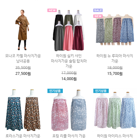
모나코 카멜 마사지가운
하이원 실키 샤인
하이원 뉴 루피아 마사지
남녀공용
마사지가운 슬림 탑치마
가운
가운
35,500원
18,000원
17,000원
27,500원
15,700원
14,000원
로라스가운 마사지가운
포링 리플 마사지 가운
하이원 아이리스 마사지