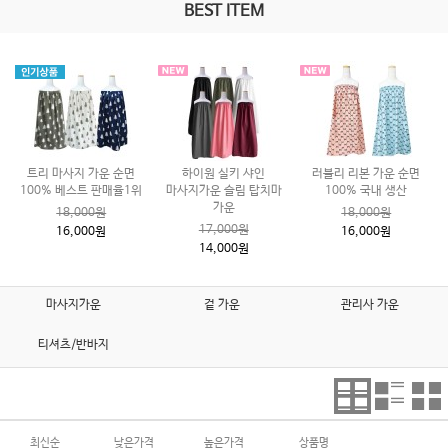
BEST ITEM
트리 마사지 가운 순면
하이원 실키 샤인
러블리 리본 가운 순면
100% 베스트 판매율1위
마사지가운 슬림 탑치마
100% 국내 생산
가운
18,000원
18,000원
17,000원
16,000원
16,000원
14,000원
마사지가운
겉 가운
관리사 가운
티셔츠/반바지
최신순
낮은가격
높은가격
상품명