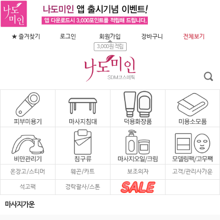
★ 즐겨찾기
로그인
회원가입
장바구니
전체보기
3,000원 적립
온장고/스티머
웨곤/카트
보조의자
고객/관리사가운
석고팩
경락괄사/스톤
마사지가운