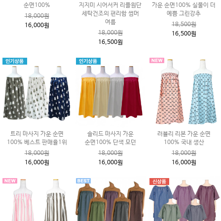
순면100%
지지미 시어서커 리플원단
가운 순면100% 실물이 더
세탁건조의 편리함 썸머
예쁨 그린강추
18,000원
여름
18,500원
16,000원
18,000원
16,500원
16,500원
트리 마사지 가운 순면
솔리드 마사지 가운
러블리 리본 가운 순면
100% 베스트 판매율1위
순면100% 단색 모던
100% 국내 생산
18,000원
18,000원
18,000원
16,000원
16,000원
16,000원