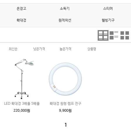
온장고
소독기
스티머
확대경
원적외선
웰빙기구
최신순
낮은가격
높은가격
상품명
LED 확대경 3배율 5배율
확대경 원형 램프 전구
220,000원
9,900원
1