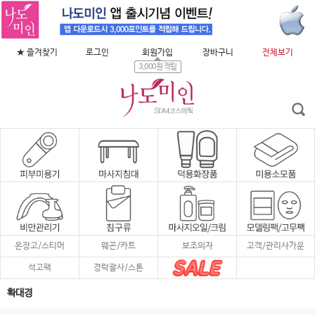
★ 즐겨찾기
로그인
회원가입
장바구니
전체보기
3,000원 적립
온장고/스티머
웨곤/카트
보조의자
고객/관리사가운
석고팩
경락괄사/스톤
확대경